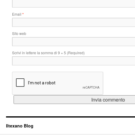
Email
*
Sito web
Scrivi in lettere la somma di 9 + 5 (Required)
Iltexano Blog