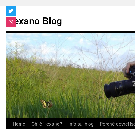
Vai
al
Iltexano Blog
contenuto
Home
Chi è iltexano?
Info sul blog
Perchè dovrei is