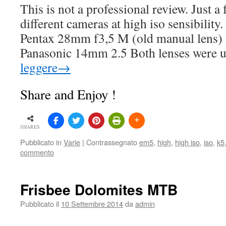
This is not a professional review. Just a
different cameras at high iso sensibilit
Pentax 28mm f3,5 M (old manual lens
Panasonic 14mm 2.5 Both lenses were 
leggere
→
Share and Enjoy !
SHARES
Pubblicato in
Varie
|
Contrassegnato
em5
,
high
,
high iso
,
iso
,
k5
commento
Frisbee Dolomites MTB
Pubblicato il
10 Settembre 2014
da
admin