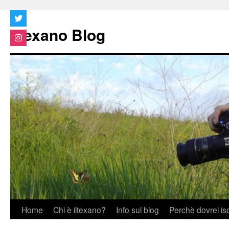
Vai
al
Iltexano Blog
contenuto
Home
Chi è iltexano?
Info sul blog
Perchè dovrei is