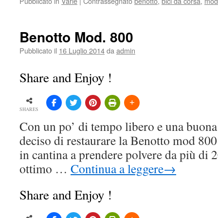
Pubblicato in
Varie
|
Contrassegnato
benotto
,
bici da corsa
,
mod
Benotto Mod. 800
Pubblicato il
16 Luglio 2014
da
admin
Share and Enjoy !
SHARES
Con un po’ di tempo libero e una buona 
deciso di restaurare la Benotto mod 800
in cantina a prendere polvere da più di 2
ottimo …
Continua a leggere
→
Share and Enjoy !