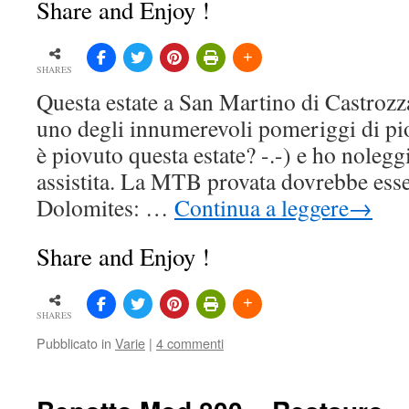
Share and Enjoy !
SHARES
Questa estate a San Martino di Castrozza
uno degli innumerevoli pomeriggi di p
è piovuto questa estate? -.-) e ho nolegg
assistita. La MTB provata dovrebbe ess
Dolomites: …
Continua a leggere
→
Share and Enjoy !
SHARES
Pubblicato in
Varie
|
4 commenti