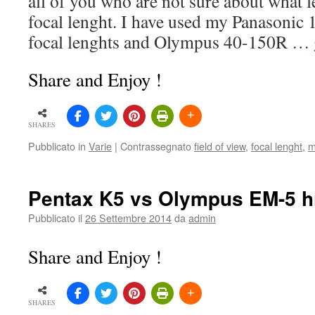
all of you who are not sure about what 
focal lenght. I have used my Panasonic 
focal lenghts and Olympus 40-150R …
Share and Enjoy !
SHARES
Pubblicato in
Varie
|
Contrassegnato
field of view
,
focal lenght
,
m
Pentax K5 vs Olympus EM-5 hi
Pubblicato il
26 Settembre 2014
da
admin
Share and Enjoy !
SHARES