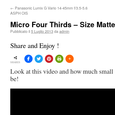
←
Panasonic Lumix G Vario 14-45mm f/3.5-5.6
ASPH OIS
Micro Four Thirds – Size Matt
Pubblicato il
5 Luglio 2013
da
admin
Share and Enjoy !
SHARES
Look at this video and how much small
be!