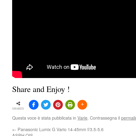
Share and Enjoy !
SHARES
Questa voce è stata pubblicata in
Varie
. Contrassegna il
permali
←
Panasonic Lumix G Vario 14-45mm f/3.5-5.6
ASPH OIS