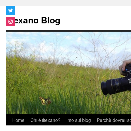
Vai
al
Iltexano Blog
contenuto
Home
Chi è iltexano?
Info sul blog
Perchè dovrei is