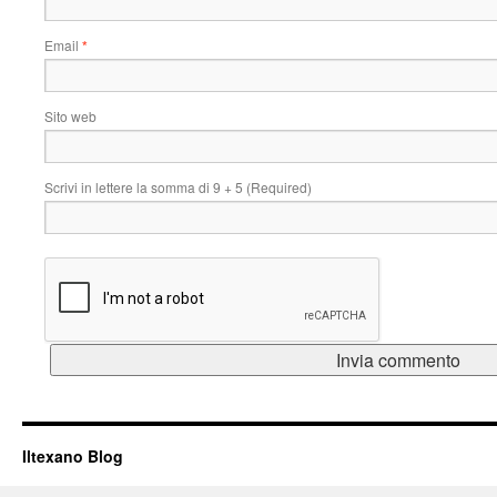
Email
*
Sito web
Scrivi in lettere la somma di 9 + 5 (Required)
Iltexano Blog