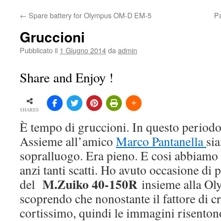
←
Spare battery for Olympus OM-D EM-5
P
Gruccioni
Pubblicato il
1 Giugno 2014
da
admin
Share and Enjoy !
SHARES
È tempo di gruccioni. In questo periodo
Assieme all’amico
Marco Pantanella
si
sopralluogo. Era pieno. E cosi abbiamo f
anzi tanti scatti. Ho avuto occasione di 
M.Zuiko 40-150R
del
insieme alla O
scoprendo che nonostante il fattore di
cortissimo, quindi le immagini risenton