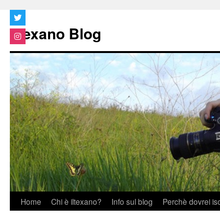
Vai
al
Iltexano Blog
contenuto
Home
Chi è iltexano?
Info sul blog
Perchè dovrei is