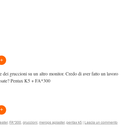
ie dei gruccioni su un altro monitor. Credo di aver fatto un lavoro
pensate? Pentax K5 + FA*300
eater
,
FA*300
,
gruccioni
,
merops apiaster
,
pentax k5
|
Lascia un commento