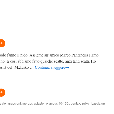
iodo fanno il nido. Assieme all’amico Marco Pantanella siamo
no. E cosi abbiamo fatto qualche scatto, anzi tanti scatti. Ho
erosità del M.Zuiko …
Continua a leggere
→
eater
,
gruccioni
,
merops apiaster
,
olympus 40-150r
,
pentax
,
zuiko
|
Lascia un