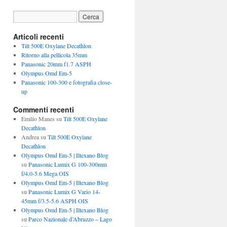
Articoli recenti
Tilt 500E Oxylane Decathlon
Ritorno alla pellicola 35mm
Panasonic 20mm f1.7 ASPH
Olympus Omd Em-5
Panasonic 100-300 e fotografia close-
up
Commenti recenti
Emilio Manes
su
Tilt 500E Oxylane
Decathlon
Andrea
su
Tilt 500E Oxylane
Decathlon
Olympus Omd Em-5 | Iltexano Blog
su
Panasonic Lumix G 100-300mm
f/4.0-5.6 Mega OIS
Olympus Omd Em-5 | Iltexano Blog
su
Panasonic Lumix G Vario 14-
45mm f/3.5-5.6 ASPH OIS
Olympus Omd Em-5 | Iltexano Blog
su
Parco Nazionale d’Abruzzo – Lago