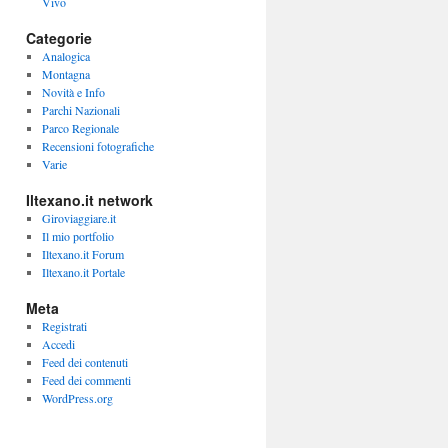
Vivo
Categorie
Analogica
Montagna
Novità e Info
Parchi Nazionali
Parco Regionale
Recensioni fotografiche
Varie
Iltexano.it network
Giroviaggiare.it
Il mio portfolio
Iltexano.it Forum
Iltexano.it Portale
Meta
Registrati
Accedi
Feed dei contenuti
Feed dei commenti
WordPress.org