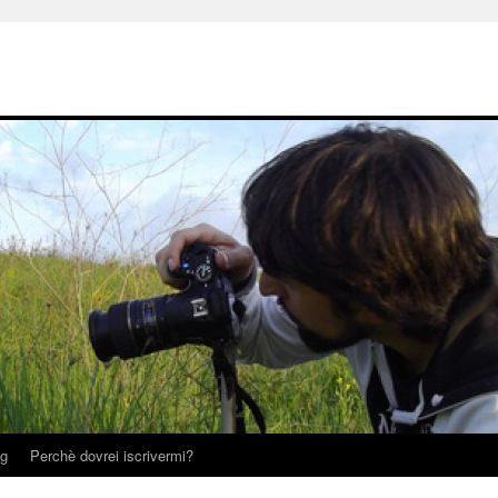
og
Perchè dovrei iscrivermi?