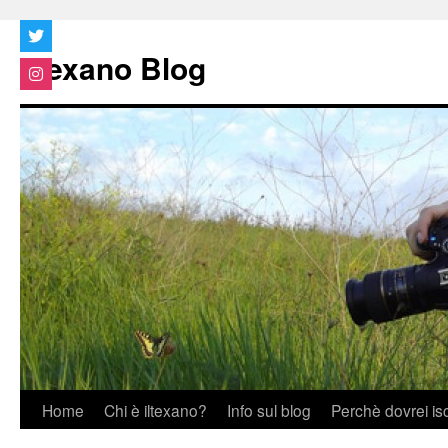
Vai
al
Iltexano Blog
contenuto
Home
Chi è iltexano?
Info sul blog
Perchè dovrei is