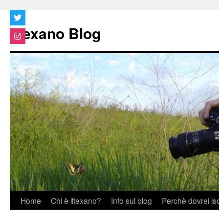
Vai
al
Iltexano Blog
contenuto
Home
Chi è iltexano?
Info sul blog
Perchè dovrei is