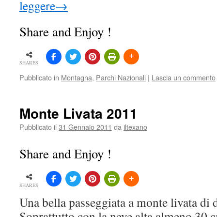
leggere
→
Share and Enjoy !
SHARES
Pubblicato in
Montagna
,
Parchi Nazionali
|
Lascia un commento
Monte Livata 2011
Pubblicato il
31 Gennaio 2011
da
iltexano
Share and Enjoy !
SHARES
Una bella passeggiata a monte livata di d
Soprattutto con la neve alta almeno 30