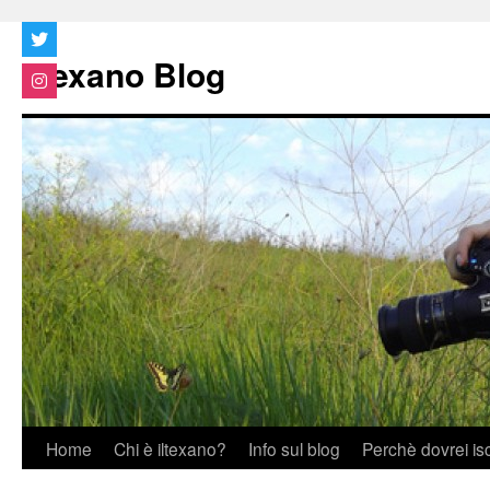
Vai
al
Iltexano Blog
contenuto
Home
Chi è iltexano?
Info sul blog
Perchè dovrei is