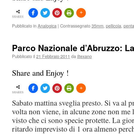
SHARES
Pubblicato in
Analogica
|
Contrassegnato
35mm
,
pellicola
,
pent
Parco Nazionale d’Abruzzo: L
Pubblicato il
21 Febbraio 2011
da
iltexano
Share and Enjoy !
SHARES
Sabato mattina sveglia presto. Si va al 
volta non viene, in alcune zone non me 
visto che ci sono specie protette. La gi
ritardo imprevisto di 1 ora almeno per