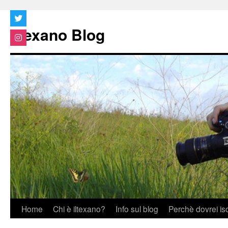
Vai
al
Iltexano Blog
contenuto
Home
Chi è iltexano?
Info sul blog
Perchè dovrei is