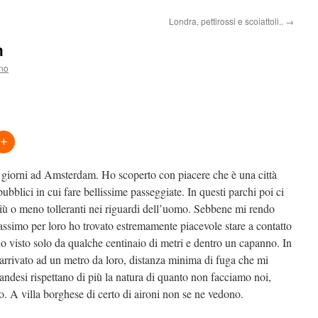
Londra, pettirossi e scoiattoli..
→
m
ano
 giorni ad Amsterdam. Ho scoperto con piacere che è una città
ubblici in cui fare bellissime passeggiate. In questi parchi poi ci
più o meno tolleranti nei riguardi dell’uomo. Sebbene mi rendo
assimo per loro ho trovato estremamente piacevole stare a contatto
 ho visto solo da qualche centinaio di metri e dentro un capanno. In
o arrivato ad un metro da loro, distanza minima di fuga che mi
ndesi rispettano di più la natura di quanto non facciamo noi,
so. A villa borghese di certo di aironi non se ne vedono.