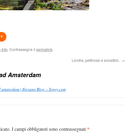
 Info
. Contrassegna il
permalink
.
Londra, pettirossi e scoiattoli..
→
 ad Amsterdam
 amsterdam | Iltexano Blog -- Topsy.com
*
icato.
I campi obbligatori sono contrassegnati