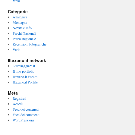
Vivo
Categorie
Analogica
Montagna
Novità e Info
Parchi Nazionali
Parco Regionale
Recensioni fotografiche
Varie
Iltexano.it network
Giroviaggiare.it
Il mio portfolio
Iltexano.it Forum
Iltexano.it Portale
Meta
Registrati
Accedi
Feed dei contenuti
Feed dei commenti
WordPress.org