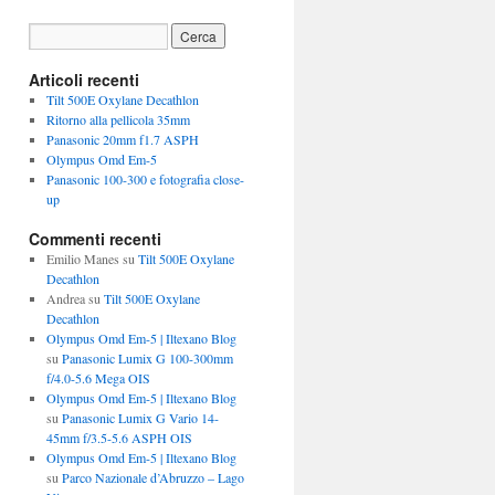
Articoli recenti
Tilt 500E Oxylane Decathlon
Ritorno alla pellicola 35mm
Panasonic 20mm f1.7 ASPH
Olympus Omd Em-5
Panasonic 100-300 e fotografia close-
up
Commenti recenti
Emilio Manes
su
Tilt 500E Oxylane
Decathlon
Andrea
su
Tilt 500E Oxylane
Decathlon
Olympus Omd Em-5 | Iltexano Blog
su
Panasonic Lumix G 100-300mm
f/4.0-5.6 Mega OIS
Olympus Omd Em-5 | Iltexano Blog
su
Panasonic Lumix G Vario 14-
45mm f/3.5-5.6 ASPH OIS
Olympus Omd Em-5 | Iltexano Blog
su
Parco Nazionale d’Abruzzo – Lago