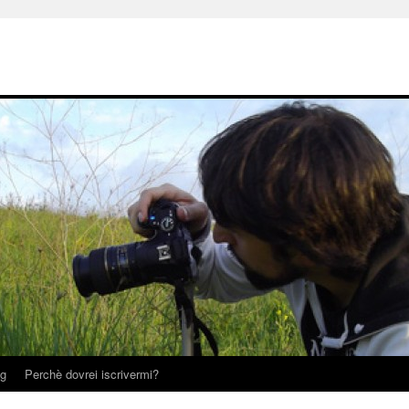
og
Perchè dovrei iscrivermi?