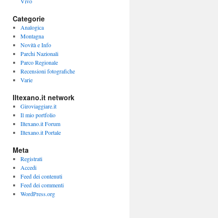
Vivo
Categorie
Analogica
Montagna
Novità e Info
Parchi Nazionali
Parco Regionale
Recensioni fotografiche
Varie
Iltexano.it network
Giroviaggiare.it
Il mio portfolio
Iltexano.it Forum
Iltexano.it Portale
Meta
Registrati
Accedi
Feed dei contenuti
Feed dei commenti
WordPress.org