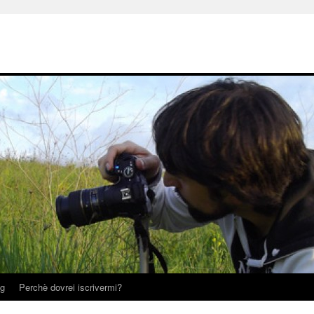
og
Perchè dovrei iscrivermi?