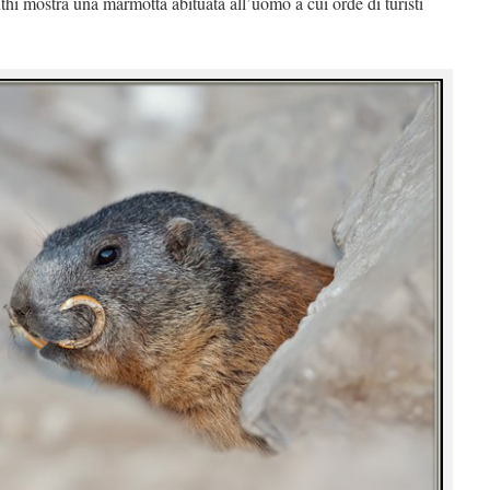
nthi mostra una marmotta abituata all’uomo a cui orde di turisti