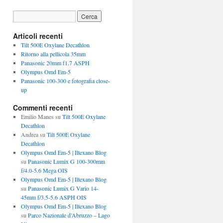
Articoli recenti
Tilt 500E Oxylane Decathlon
Ritorno alla pellicola 35mm
Panasonic 20mm f1.7 ASPH
Olympus Omd Em-5
Panasonic 100-300 e fotografia close-
up
Commenti recenti
Emilio Manes
su
Tilt 500E Oxylane
Decathlon
Andrea
su
Tilt 500E Oxylane
Decathlon
Olympus Omd Em-5 | Iltexano Blog
su
Panasonic Lumix G 100-300mm
f/4.0-5.6 Mega OIS
Olympus Omd Em-5 | Iltexano Blog
su
Panasonic Lumix G Vario 14-
45mm f/3.5-5.6 ASPH OIS
Olympus Omd Em-5 | Iltexano Blog
su
Parco Nazionale d’Abruzzo – Lago