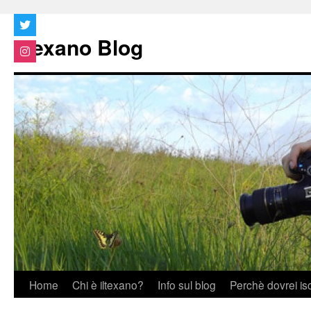
Vai
al
Iltexano Blog
contenuto
Home
Chi è iltexano?
Info sul blog
Perchè dovrei is