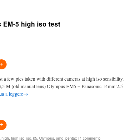
EM-5 high iso test
n
st a few pics taken with different cameras at high iso sensibility.
3,5 M (old manual lens) Olympus EM5 + Panasonic 14mm 2.5
ua a leggere
→
,
high
,
high iso
,
iso
,
k5
,
Olympus
,
omd
,
pentax
|
1 commento