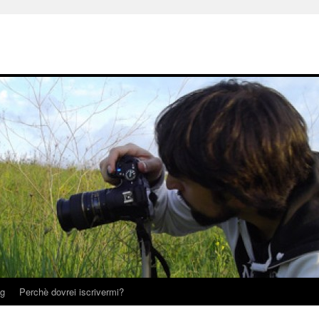
og
Perchè dovrei iscrivermi?