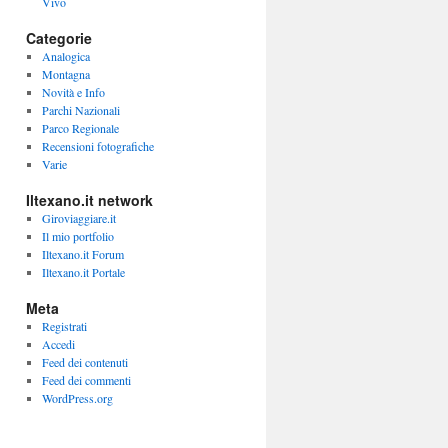
Vivo
Categorie
Analogica
Montagna
Novità e Info
Parchi Nazionali
Parco Regionale
Recensioni fotografiche
Varie
Iltexano.it network
Giroviaggiare.it
Il mio portfolio
Iltexano.it Forum
Iltexano.it Portale
Meta
Registrati
Accedi
Feed dei contenuti
Feed dei commenti
WordPress.org