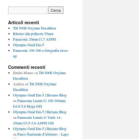
Articoli recenti
Tilt 500E Oxylane Decathlon
Ritorno alla pellicola 35mm
Panasonic 20mm f1.7 ASPH
Olympus Omd Em-5
Panasonic 100-300 e fotografia close-
up
Commenti recenti
Emilio Manes
su
Tilt 500E Oxylane
Decathlon
Andrea
su
Tilt 500E Oxylane
Decathlon
Olympus Omd Em-5 | Iltexano Blog
su
Panasonic Lumix G 100-300mm
f/4.0-5.6 Mega OIS
Olympus Omd Em-5 | Iltexano Blog
su
Panasonic Lumix G Vario 14-
45mm f/3.5-5.6 ASPH OIS
Olympus Omd Em-5 | Iltexano Blog
su
Parco Nazionale d’Abruzzo – Lago