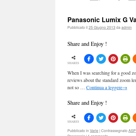
Panasonic Lumix G Va
Pubblicato il
25 Giugno 2013
da
admin
Share and Enjoy !
SHARES
When I was searching for a good zoo
reviews about the standard zoom len
not so …
Continua a leggere
→
Share and Enjoy !
SHARES
Pubblicato in
Varie
|
Contrassegnato
ASP
Panasonic
|
1 commento