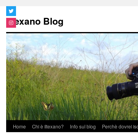
Vai
al
Iltexano Blog
contenuto
Home
Chi è iltexano?
Info sul blog
Perchè dovrei is