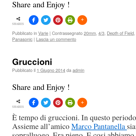
Share and Enjoy !
SHARES
Pubblicato in
Varie
|
Contrassegnato
20mm
,
4/3
,
Depth of Field
Panasonic
|
Lascia un commento
Gruccioni
Pubblicato il
1 Giugno 2014
da
admin
Share and Enjoy !
SHARES
È tempo di gruccioni. In questo periodo
Assieme all’amico
Marco Pantanella
si
sopralluogo. Era pieno. E cosi abbiamo f