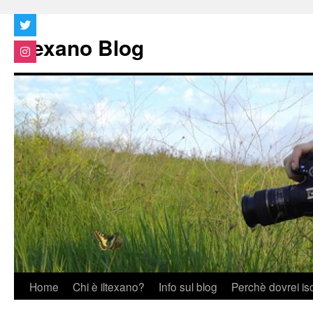
Vai
al
Iltexano Blog
contenuto
Home
Chi è iltexano?
Info sul blog
Perchè dovrei is